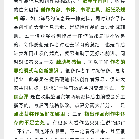
者作品信息和创作感想就花了
近半年时间
，收集
的信息包括
创作内容、书体、书写工具、纸张及规
格
等，如此详尽的信息是一种史料，同时包含了作
品创作的大量信息元素，是读懂作品的重要组成辅
助。每一位获奖者创作出一件作品都是很不容易
的，创作感想是作者对过去学习的总结，也是今后
进步和再出发的起点，反思有助于更好地前进。同
时对读者又是一次
触动与感悟
，可以了解
作者的
思维模式与创新意识
。很多作者平时练得多、思考
得少，此举是在提倡硬笔书法创作者深思，促进大
家共同进步，这也是一种有效的学习交流方式。
专
家点评
是在收集整理完前两项资料后由编委会分工
撰写的，最后再统稿修改。点评分两大部分，一是
点出获奖作品好在哪里
；二是
指出作品创作中还
存的不足之处
。有很多人看作品只知道说“挺好”
“ 不错”，到底好在哪里，不一定看得出来，甚至很