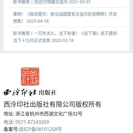
新书推荐 | 知还印馆藏古玺印
2021-03-01
重磅！《极目楚天：新见战国楚系古玺印封泥精粹》开启
预售！
2025-04-18
新书推荐丨一万年太久，当下有谱！《当下谱》吴子建刻
当下十九印正式发售
2022-02-18
西泠印社出版社有限公司版权所有
地址: 浙江省杭州市西湖文化广场32号
电话: 0571-87243269
备案号:
浙ICP备08101258号