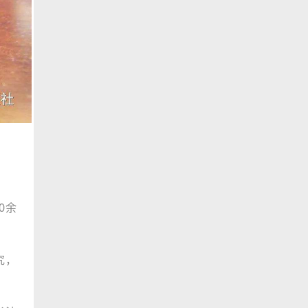
0余
究，