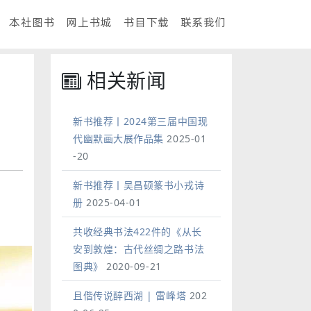
本社图书
网上书城
书目下载
联系我们
相关新闻
新书推荐丨2024第三届中国现
代幽默画大展作品集
2025-01
-20
新书推荐丨吴昌硕篆书小戎诗
册
2025-04-01
共收经典书法422件的《从长
安到敦煌：古代丝绸之路书法
图典》
2020-09-21
且偕传说醉西湖 | 雷峰塔
202