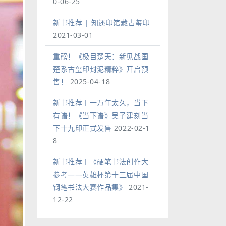
0-06-25
新书推荐 | 知还印馆藏古玺印
2021-03-01
重磅！《极目楚天：新见战国
楚系古玺印封泥精粹》开启预
售！
2025-04-18
新书推荐丨一万年太久，当下
有谱！《当下谱》吴子建刻当
下十九印正式发售
2022-02-1
8
新书推荐丨《硬笔书法创作大
参考——英雄杯第十三届中国
钢笔书法大赛作品集》
2021-
12-22