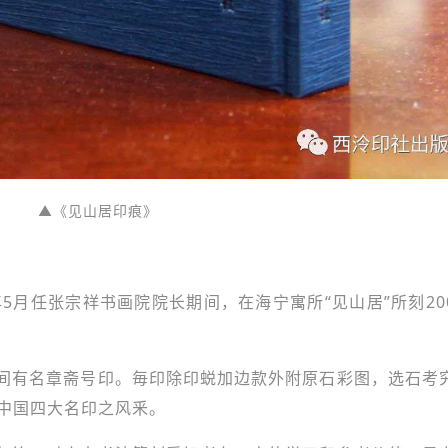
▲《见山居印痕》
7年5月任张宗祥书画院院长期间，在海宁寓所“见山居”所刻20
间有名章斋号印。毎印除印蜕加边款外附原石彩图，选石考
中国四大名印之风釆。