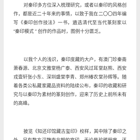
对秦印多方位深入梳理研究，或者以秦印的风格创
作，都是近二十年来的事情，以致于我在二〇〇四年编
写《秦印创作技法》一书，遴选清代至当代篆刻家以
“秦印模式
”
创作的作品时，图例十分匮乏。
以我个人的浅识，秦印庋藏的大户，有澳门珍秦斋
萧春源、北京文雅堂杨广泰、西安风过耳堂赵熊、西安
戎壹轩张小东、深圳盛堂李青、郑州椿农堂孙辉等。随
着各类公私藏家藏品资料的陆续公布，秦印的收藏和研
究与以秦印为素材的篆刻创作，迎来了历史上前所未有
的高峰。
披览《知还印馆藏古玺印》校样，其中除了秦印之
外，另有数方汉魏南北朝的官印，无论是珍稀程度，还