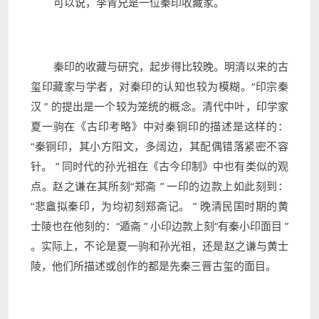
可以说，李青兄是一位秦印收藏家。
秦印的收藏与研究，起步得比较晚。明清以来的古
玺印藏家与学者，对秦印的认知也较为模糊。“印宗秦
汉
”
的提出是一个较为笼统的概念。清代中叶，印学家
夏一驹在《古印考略》中对秦铜印的描述是这样的：
“秦铜印，其小方阳文，多阔边，其配偶错落紧密不容
针。
”
同时代的孙光祖在《古今印制》中也有类似的观
点。赵之谦在其所刻“郑斋
”
一印的边款上如此刻到：
“悲盦拟秦印，为均初刻郑斋记。
”
晚清民国时期的黄
士陵也在他刻的：“遁斋
”
小印边款上刻“有秦小印面目
”
。实际上，不论是夏一驹和孙光祖，还是赵之谦与黄士
陵，他们所描述或创作的都是先秦三晋古玺的面目。