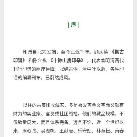
| 序 |
印谱自北宋发端，至今已近千年。顾从德
《集古
印谱》
和陈介祺
《十钟山房印举》
，代表着明清两代
刊行印谱的两座巨峰，冠绝古今。清中叶以后，各种印
谱的编纂刊布，已蔚然成风。
以往的古玺印收藏家，多是喜爱吉金文字而又颇有
财力的实业家、官员或社团领袖。他们的藏品规模，不
仅数量庞大，而且体系完备。远且不论，近一个世纪以
来，周叔弢、吴湖帆、王献唐、乐守勋、林章松、萧春