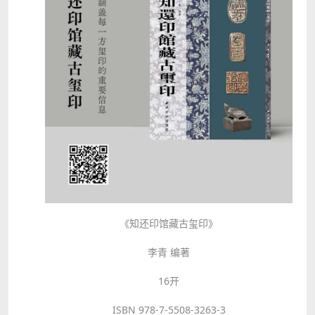
《知还印馆藏古玺印》
李青 编著
16开
ISBN 978-7-5508-3263-3