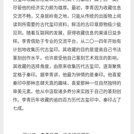
尽管他的经济实力颇为雄厚。最初，李青因为收藏信息
交流不畅，又身居岭南之地，只能从传统的出版物上阅
读到所需要的古代玺印资料，鲜活的古印章原物极少能
见到。随着互联网的发展，获得收藏信息的渠道日益多
样。李青借助于专业的交流平台，从二〇一四年开始有
计划地收集历代古玺印。其收藏的目的是提高自己书法
篆刻创作水平。也许是受他自己篆刻艺术观念的影响，
其收藏的选择角度，由原来收集历代古玺印，逐渐聚焦
定格于秦印。据李青讲，他最为钟情的是秦印。他喜爱
秦印中那种恣肆天真的趣味，喜爱那种一任自然独特的
审美元素。他从中汲取诸多养分来实践于自己的篆刻创
作。李青历年收藏的逾四百方历代古玺印中，秦印占了
七成。