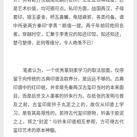
是艺术价值，均可圈可点。私印方面，战国两汉，子母
套印，银玉鎏金，桥瓦鼻觿，龟钮避邪，各类均备。谱
中所录两方秦印“李青
”
颇值一提。两千年前同姓同名
者，穿越时空，汇聚于李青兄的知还印馆。知还知还，
楚弓楚得，此何等缘分，令人艳羡不已！
笔者认为，一个优秀篆刻家学习的取法层面，仅停
留于向传统的古典印谱汲取养分，是远远不够的。古典
印谱中的红印蜕，并非是先秦两汉古玺印当时的本来面
目，而是后世文人墨客的钤朱行为。在纸张的发明与普
及之前，古玺印是钤于丸泥之上的，故仅从印谱上学
习，是有其局限性的。若持古代玺印原物，钤盖于胶泥
之上，将之“封泥
”
与钤朱印谱相互参照，方可得古代
玺印艺术的原本神髓。