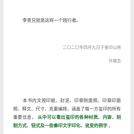
李青兄就是这样一个践行者。
二〇二〇年四月九日于鉴印山房
许雄志
本书内文按印蜕、封泥、印章侧面照、印章印面
照、释文、尺寸、克重编排，涵盖了每一方玺印的所有
重要信息，
从中可以看出玺印的各种材质、内容、刻
制方式、钮式及一些秦印文字印化、讹变的例字
。